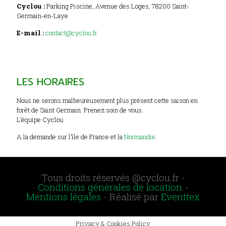
Cyclou :
Parking Piscine, Avenue des Loges, 78200 Saint-
Germain-en-Laye
E-mail :
contact@cyclou.fr
LES HORAIRES
Nous ne serons malheureusement plus présent cette saison en
forêt de Saint Germain. Prenez soin de vous.
L’équipe Cyclou.
A la demande sur l’île de France et la
Normandie
.
Tous droits réservés @cyclou.fr -
Conditions générales de location
-
Mentions légales
- Réalisé par
Eventtex
Privacy & Cookies Policy