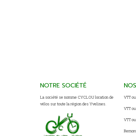
NOTRE SOCIÉTÉ
NOS
La société se nomme CYCLOU location de
VTT ou
vélos sur toute la région des Yvelines.
VTT ou
VTT ou 
Remorq